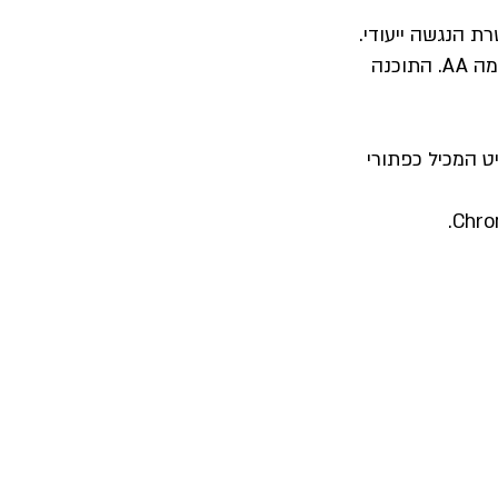
ת הנגשה ייעודי.
התוכנה מאפשרת לאתר להיצמד להנחיות לנגישות תכנים באינטרנט WCAG 2.1 לרמה AA. התוכנה
 המכיל כפתורי