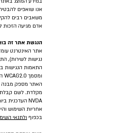
במידע המוצג באתר, 
אנו שואפים להבטיח כ
משאבים רבים להקל 
אדם מגיעה הזכות לחי
הנגשת אתר זה בוצ
אתר האינטרנט עומד 
נגישות לשירות), התשע"ג
ומסמך WCAG2.0 הבינלאומי.
האתר מספק מבנה סמ
מקלדת. לשם קבלת ח
NVDA העדכנית ביותר.
אחריות השימוש והי
בכפוף
ולתנאי השימ