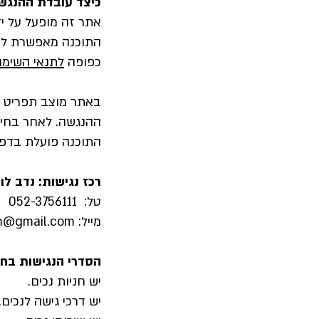
כיצד עובדת ההנגש
אתר זה מופעל על יד
כפופה
לתנאי השימו
באתר מוצב תפריט ה
ההנגשה. לאחר בחיר
התוכנה פועלת בדפדפנים הפופולריים:  Opera
רכז נגישות: נדב לוי
טל: 052-3756111
מייל:
m@gmail.com
הסדרי הנג
ישות בח
יש חניות נכים.
יש דרכי גישה לנכים.