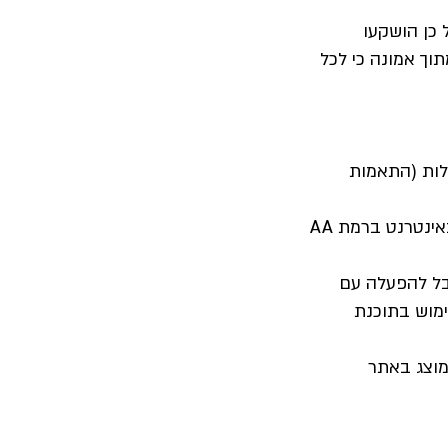
 כן הושקעו
וך אמונה כי לכל
בלות (התאמות
התאמות הנגישות בוצעו עפ"י המלצות התקן הישראלי (ת"י 5568) לנגישות תכנים באינטרנט ברמת AA
בל להפעלה עם
מוש בתוכנת
מוצג באתר