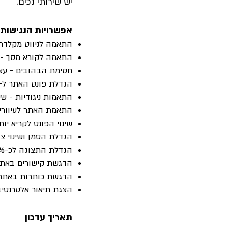
יש שירותי נכים.
אפשרויות הנגישות 
התאמה לניווט מקלדת-
התאמה לקורא מסך - התאמ
חסימת הבהובים - עצ
הגדלת פונט האתר ל-4 גדלים שונים
התאמות ניגודיות - שינ
התאמת האתר לעיוורי
שינוי הפונט לקריא יות
הגדלת הסמן ושינוי צב
הגדלת התצוגה לכ-200%
הדגשת קישורים באת
הדגשת כותרות באתר
הצגת תיאור אלטרנטיב
תאריך עדכון