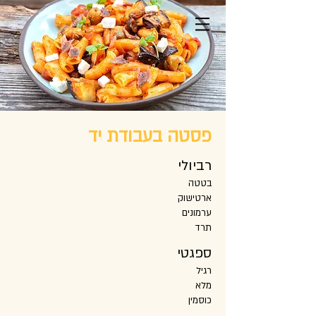
whatsapp להזמנות ב
ווטצאפ נדב אירועים
פסטה בעבודת יד
רביולי
בטטה
ארטישוק
ערמונים
תרד
ספגטי
רגיל
מלא
כוסמין